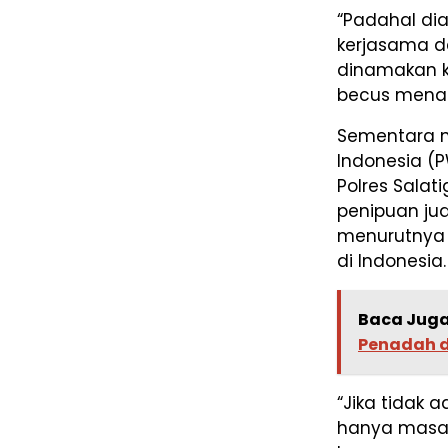
“Padahal di
kerjasama d
dinamakan k
becus menang
Sementara m
Indonesia (P
Polres Sala
penipuan jua
menurutnya 
di Indonesia.
Baca Juga
Penadah d
“Jika tidak 
hanya masal