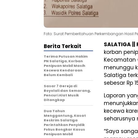
Foto: Surat Pemberitahuan Perkembangan Hasil Pen
SALATIGA ||
Berita Terkait
korban penip
Terima Putusan Hakim
Kecamatan G
PN Salatiga, Korban
Penipuan Mobil Masih
menunggu ke
Kecewa Kendaraan
Salatiga te
Belum Kembali
sebesar Rp 15
Sasar 7 Gereja di
Boyolali dan Semarang,
Laporan yang
Pencuri Alat Musik
Ditangkap
menunjukkan
kecewa kare
Dua Tahun
Menggantung, Kasat
seharusnya 
Reskrim Salatiga
Perintahkan Penyidik
Fokus Bongkar Kasus
“Saya sangat
Penipuan Mobil