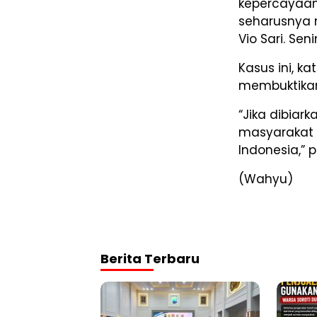
kepercayaan 
seharusnya m
Vio Sari. Sen
Kasus ini, ka
membuktika
“Jika dibiark
masyarakat 
Indonesia,” p
(Wahyu)
Berita Terbaru