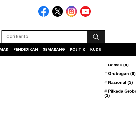
MAK
PENDIDIKAN
SEMARANG
POLITIK
KUDUS
TEKNOLOGI
BERITA TERK
Apresiasi
(5)
Demak
(9)
Grobogan
(6)
Nasional
(3)
Pilkada Gro
(3)