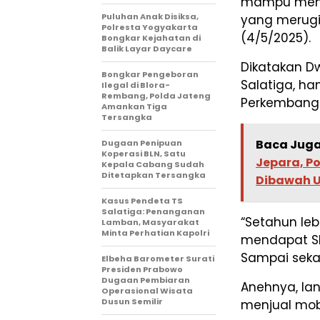
mampu menan
Puluhan Anak Disiksa,
yang merugik
Polresta Yogyakarta
(4/5/2025).
Bongkar Kejahatan di
Balik Layar Daycare
Dikatakan Dw
Bongkar Pengeboran
Salatiga, h
Ilegal di Blora-
Rembang, Polda Jateng
Perkembangan
Amankan Tiga
Tersangka
Baca Juga
Dugaan Penipuan
Koperasi BLN, Satu
Jepara, Po
Kepala Cabang Sudah
Ditetapkan Tersangka
Dibawah 
Kasus Pendeta TS
Salatiga: Penanganan
“Setahun leb
Lamban, Masyarakat
Minta Perhatian Kapolri
mendapat SP
Sampai sekar
Elbeha Barometer Surati
Presiden Prabowo
Dugaan Pembiaran
Anehnya, lan
Operasional Wisata
Dusun Semilir
menjual mobi