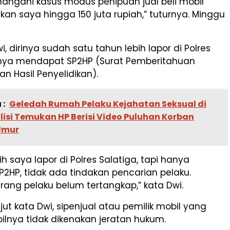
gani kasus modus penipuan jual beli mobil
an saya hingga 150 juta rupiah,” tuturnya. Minggu
i, dirinya sudah satu tahun lebih lapor di Polres
anya mendapat SP2HP (Surat Pemberitahuan
 Hasil Penyelidikan).
 :
Geledah Rumah Pelaku Kejahatan Seksual di
lisi Temukan HP Berisi Video Puluhan Korban
Umur
ih saya lapor di Polres Salatiga, tapi hanya
2HP, tidak ada tindakan pencarian pelaku.
ang pelaku belum tertangkap,” kata Dwi.
jut kata Dwi, sipenjual atau pemilik mobil yang
lnya tidak dikenakan jeratan hukum.