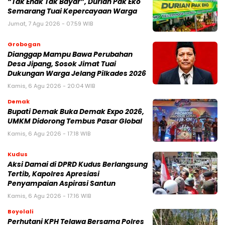
“Tak Enak Tak Bayar”, Durian Pak Eko
Semarang Tuai Kepercayaan Warga
Jumat, 7 Agu 2026 - 07:59 WIB
Grobogan
Dianggap Mampu Bawa Perubahan
Desa Jipang, Sosok Jimat Tuai
Dukungan Warga Jelang Pilkades 2026
Kamis, 6 Agu 2026 - 20:04 WIB
Demak
Bupati Demak Buka Demak Expo 2026,
UMKM Didorong Tembus Pasar Global
Kamis, 6 Agu 2026 - 17:18 WIB
Kudus
Aksi Damai di DPRD Kudus Berlangsung
Tertib, Kapolres Apresiasi
Penyampaian Aspirasi Santun
Kamis, 6 Agu 2026 - 17:16 WIB
Boyolali
Perhutani KPH Telawa Bersama Polres