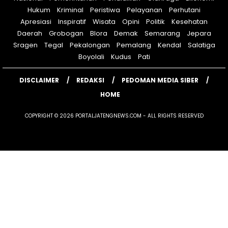
Hukum
Kriminal
Peristiwa
Pelayanan
Perhutani
Apresiasi
Inspiratif
Wisata
Opini
Politik
Kesehatan
Daerah
Grobogan
Blora
Demak
Semarang
Jepara
Sragen
Tegal
Pekalongan
Pemalang
Kendal
Salatiga
Boyolali
Kudus
Pati
DISCLAIMER
REDAKSI
PEDOMAN MEDIA SIBER
HOME
COPYRIGHT © 2026 PORTALJATENGNEWS.COM - ALL RIGHTS RESERVED