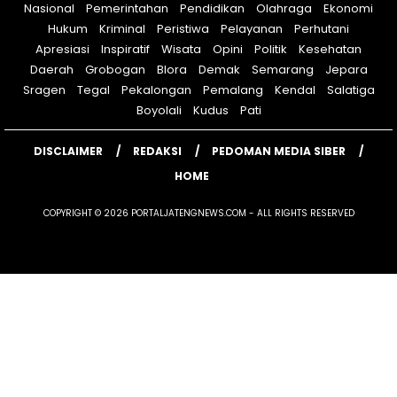
Nasional
Pemerintahan
Pendidikan
Olahraga
Ekonomi
Hukum
Kriminal
Peristiwa
Pelayanan
Perhutani
Apresiasi
Inspiratif
Wisata
Opini
Politik
Kesehatan
Daerah
Grobogan
Blora
Demak
Semarang
Jepara
Sragen
Tegal
Pekalongan
Pemalang
Kendal
Salatiga
Boyolali
Kudus
Pati
DISCLAIMER
REDAKSI
PEDOMAN MEDIA SIBER
HOME
COPYRIGHT © 2026 PORTALJATENGNEWS.COM - ALL RIGHTS RESERVED