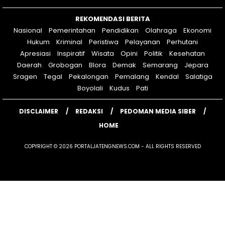
REKOMENDASI BERITA
Nasional
Pemerintahan
Pendidikan
Olahraga
Ekonomi
Hukum
Kriminal
Peristiwa
Pelayanan
Perhutani
Apresiasi
Inspiratif
Wisata
Opini
Politik
Kesehatan
Daerah
Grobogan
Blora
Demak
Semarang
Jepara
Sragen
Tegal
Pekalongan
Pemalang
Kendal
Salatiga
Boyolali
Kudus
Pati
DISCLAIMER
REDAKSI
PEDOMAN MEDIA SIBER
HOME
COPYRIGHT © 2026 PORTALJATENGNEWS.COM - ALL RIGHTS RESERVED