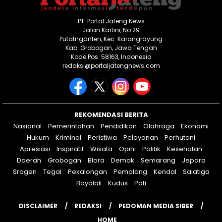
PT. Portal Jateng News
Jalan Kartini, No.29
Putatnganten, Kec. Karangrayung
Kab. Grobogan, Jawa Tengah
Kode Pos: 58163, Indonesia
redaksi@portaljatengnews.com
REKOMENDASI BERITA
Nasional
Pemerintahan
Pendidikan
Olahraga
Ekonomi
Hukum
Kriminal
Peristiwa
Pelayanan
Perhutani
Apresiasi
Inspiratif
Wisata
Opini
Politik
Kesehatan
Daerah
Grobogan
Blora
Demak
Semarang
Jepara
Sragen
Tegal
Pekalongan
Pemalang
Kendal
Salatiga
Boyolali
Kudus
Pati
DISCLAIMER
REDAKSI
PEDOMAN MEDIA SIBER
HOME