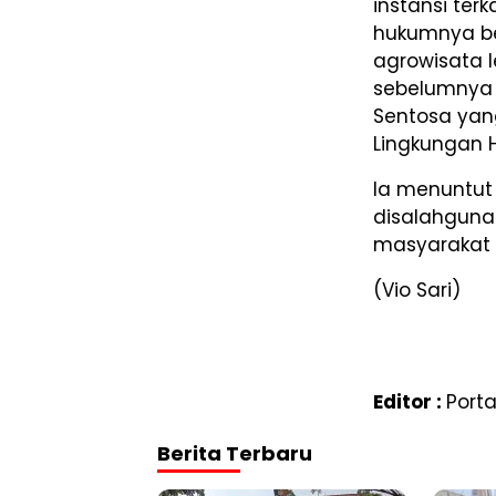
instansi te
hukumnya bel
agrowisata l
sebelumnya 
Sentosa yang
Lingkungan H
Ia menuntut
disalahguna
masyarakat d
(Vio Sari)
Editor :
Port
Berita Terbaru