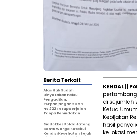
Berita Terkait
KENDAL || P
Alas Hak Sudah
pertambanga
Dinyatakan Palsu
Pengadilan,
di sejumlah
Perpanjangan SHGB
Ketua Umum
No.722 Tetap Berjalan
Tanpa Penindakan
Kebijakan Rep
hasil penyel
Biddokkes Polda Jateng
Bantu Warga Ketahui
ke lokasi m
Kondisi Kesehatan Sejak