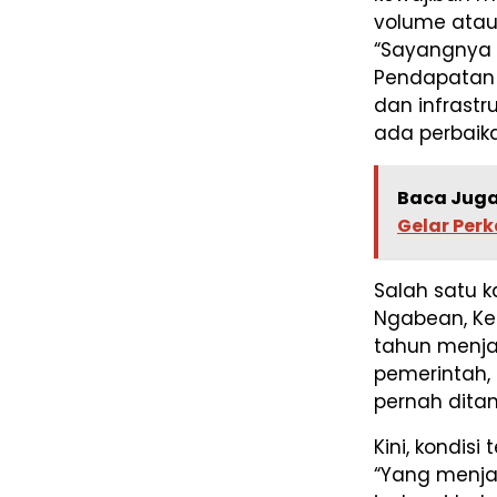
volume atau 
“Sayangnya 
Pendapatan 
dan infrastr
ada perbaik
Baca Juga
Gelar Per
Salah satu k
Ngabean, Ke
tahun menja
pemerintah,
pernah ditan
Kini, kondis
“Yang menja