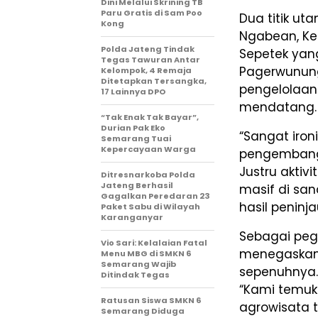
Dini Melalui Skrining TB
Paru Gratis di Sam Poo
Dua titik u
Kong
Ngabean, Ke
Polda Jateng Tindak
Sepetek yan
Tegas Tawuran Antar
Pagerwunung,
Kelompok, 4 Remaja
Ditetapkan Tersangka,
pengelolaan
17 Lainnya DPO
mendatang.
“Tak Enak Tak Bayar”,
Durian Pak Eko
“Sangat iron
Semarang Tuai
Kepercayaan Warga
pengembanga
Justru akti
Ditresnarkoba Polda
Jateng Berhasil
masif di sa
Gagalkan Peredaran 23
hasil peninj
Paket Sabu di Wilayah
Karanganyar
Sebagai pegi
Vio Sari: Kelalaian Fatal
menegaskan 
Menu MBG di SMKN 6
Semarang Wajib
sepenuhnya.
Ditindak Tegas
“Kami temuka
Ratusan Siswa SMKN 6
agrowisata 
Semarang Diduga