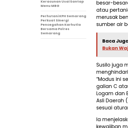
Keracunan Usai Santap
besar-besar
Menu MBG
atau pertani
merusak be
Perhutani KPH Semarang
Perkuat Sinergi
sumber air b
Pencegahan Karhutla
Bersama Polres
Semarang
Baca Juga
Bukan Waj
Susilo juga
menghindari
“Modus ini 
galian C ata
Logam dan B
Asli Daerah 
sesuai aturan
Ia menjelask
kewajiban m