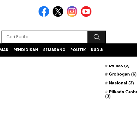
MAK
PENDIDIKAN
SEMARANG
POLITIK
KUDUS
TEKNOLOGI
BERITA TERK
Apresiasi
(5)
Demak
(9)
Grobogan
(6)
Nasional
(3)
Pilkada Gro
(3)