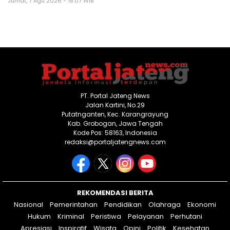
Jumat, 7 Agu 2026 - 18:07 WIB
PT. Portal Jateng News
Jalan Kartini, No.29
Putatnganten, Kec. Karangrayung
Kab. Grobogan, Jawa Tengah
Kode Pos: 58163, Indonesia
redaksi@portaljatengnews.com
REKOMENDASI BERITA
Nasional
Pemerintahan
Pendidikan
Olahraga
Ekonomi
Hukum
Kriminal
Peristiwa
Pelayanan
Perhutani
Apresiasi
Inspiratif
Wisata
Opini
Politik
Kesehatan