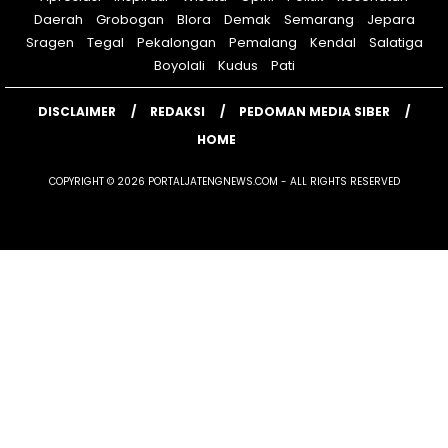
Daerah
Grobogan
Blora
Demak
Semarang
Jepara
Sragen
Tegal
Pekalongan
Pemalang
Kendal
Salatiga
Boyolali
Kudus
Pati
DISCLAIMER
REDAKSI
PEDOMAN MEDIA SIBER
HOME
COPYRIGHT © 2026 PORTALJATENGNEWS.COM - ALL RIGHTS RESERVED