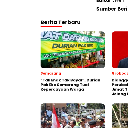
Editor :
Heri
Sumber Beri
Berita Terbaru
Semarang
Grobog
“Tak Enak Tak Bayar”, Durian
Diangg
Pak Eko Semarang Tuai
Perubah
Kepercayaan Warga
Jimat 
Jelang 