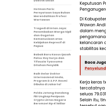
Doktrin Sesat
Keputusan Pr
Penganugera
Hotman Paris:
Pernyataan Saya Bukan
Merendahkan Profesi
Di Kabupaten
Wartawan
Wawan Andi 
Tragedi di Intan Jaya:
dalam mengaw
Penembakan Warga Sipil
dan Gugatan
pengamanan 
Kemanusiaan atas
kelancaran d
Kebijakan Represif di
Papua
stabilitas 
Babak Baru Kasus Ijazah
Palsu: Roy Suryo dan
Baca Juga
Tifauzia Tyassuma
Ditahan Penyidik
Penyelund
Raih Gelar Doktor
Internasional Anda,
Program D.S.P.P. Resmi
Kerja keras 
Dibuka di Jakarta!
tercatatnya
Polda Jateng Gandeng
seluas 79.03
FBI Ungkap Penipuan
Selain itu, t
Crypto Lintas Negara
Beromzet Rp 41 Miliar
tersebut san