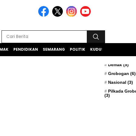
MAK
PENDIDIKAN
SEMARANG
POLITIK
KUDUS
TEKNOLOGI
BERITA TERK
Apresiasi
(5)
Demak
(9)
Grobogan
(6)
Nasional
(3)
Pilkada Gro
(3)