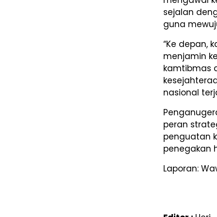
sejalan den
guna mewuj
“Ke depan, k
menjamin ke
kamtibmas di
kesejahtera
nasional ter
Penganugera
peran strate
penguatan k
penegakan 
Laporan: W