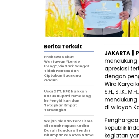
Berita Terkait
JAKARTA || 
Prabowo Sebut
mendukung 
Wartawan “Londo
Ireng”, Vio Sari: Sangat
apresiasi ter
Tidak Pantas dan
dengan pen
Ciptakan Suasana
Gaduh
Wira Karya 
S.H., S.I.K.,
Usai OTT, KPK Naikkan
Kasus Bupati Pemalang
mendukung p
ke Penyidikan dan
Tetapkan Empat
di wilayah K
Tersangka
Penghargaan
Wajah Biadab Terorisme
di Tanah Papua: Ketika
Republik In
Darah Saudara Sendiri
kegiatan yan
Ditumpahkan Atas Nama