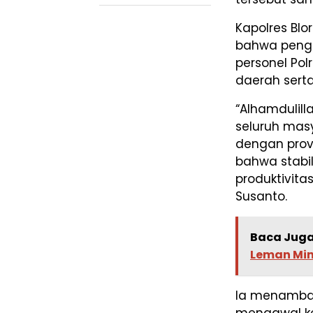
Kapolres Bl
bahwa pengha
personel Pol
daerah serta
“Alhamdulil
seluruh masy
dengan provi
bahwa stabi
produktivita
Susanto.
Baca Juga
Leman Min
Ia menambah
mengawal ke