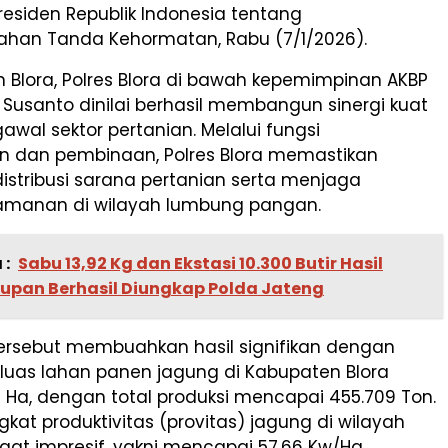
esiden Republik Indonesia tentang
han Tanda Kehormatan, Rabu (7/1/2026).
 Blora, Polres Blora di bawah kepemimpinan AKBP
Susanto dinilai berhasil membangun sinergi kuat
al sektor pertanian. Melalui fungsi
dan pembinaan, Polres Blora memastikan
istribusi sarana pertanian serta menjaga
keamanan di wilayah lumbung pangan.
 :
Sabu 13,92 Kg dan Ekstasi 10.300 Butir Hasil
upan Berhasil Diungkap Polda Jateng
tersebut membuahkan hasil signifikan dengan
 luas lahan panen jagung di Kabupaten Blora
1 Ha, dengan total produksi mencapai 455.709 Ton.
ingkat produktivitas (provitas) jagung di wilayah
gat impresif, yakni mencapai 57,66 Kw/Ha.