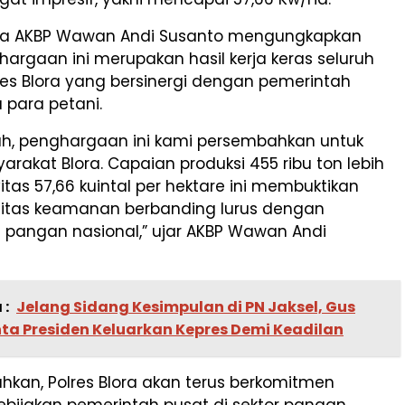
ora AKBP Wawan Andi Susanto mengungkapkan
rgaan ini merupakan hasil kerja keras seluruh
res Blora yang bersinergi dengan pemerintah
 para petani.
lah, penghargaan ini kami persembahkan untuk
arakat Blora. Capaian produksi 455 ribu ton lebih
tas 57,66 kuintal per hektare ini membuktikan
litas keamanan berbanding lurus dengan
s pangan nasional,” ujar AKBP Wawan Andi
 :
Jelang Sidang Kesimpulan di PN Jaksel, Gus
ta Presiden Keluarkan Kepres Demi Keadilan
kan, Polres Blora akan terus berkomitmen
bijakan pemerintah pusat di sektor pangan,