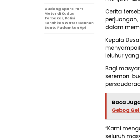
Gudang Spare Part
Cerita terse
Motor di Kudus
Terbakar, Polisi
perjuangan, 
Kerahkan Water Cannon
dalam meme
Bantu Padamkan Api
Kepala Desa
menyampaika
leluhur yang
Bagi masyar
seremoni bu
persaudaraa
Baca Juga
Gebog Gel
“Kami mengu
seluruh masy