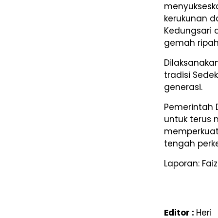
menyukseska
kerukunan da
Kedungsari 
gemah ripah l
Dilaksanaka
tradisi Sede
generasi.
Pemerintah
untuk terus 
memperkuat p
tengah per
Laporan: Fai
Editor :
Heri