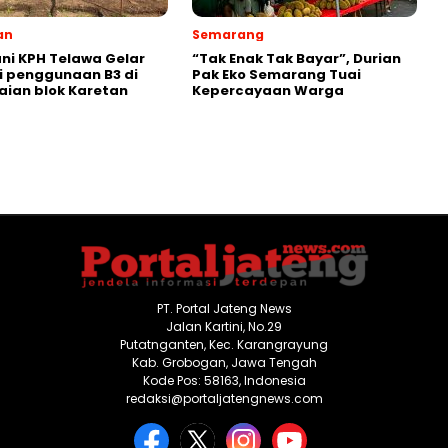
an
Semarang
ni KPH Telawa Gelar
“Tak Enak Tak Bayar”, Durian
i penggunaan B3 di
Pak Eko Semarang Tuai
ian blok Karetan
Kepercayaan Warga
PT. Portal Jateng News
Jalan Kartini, No.29
Putatnganten, Kec. Karangrayung
Kab. Grobogan, Jawa Tengah
Kode Pos: 58163, Indonesia
redaksi@portaljatengnews.com