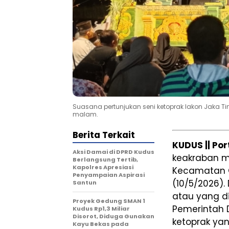
Suasana pertunjukan seni ketoprak lakon Jaka Ti
malam.
Berita Terkait
KUDUS || Po
Aksi Damai di DPRD Kudus
keakraban m
Berlangsung Tertib,
Kapolres Apresiasi
Kecamatan 
Penyampaian Aspirasi
(10/5/2026)
Santun
atau yang d
Proyek Gedung SMAN 1
Pemerintah 
Kudus Rp1,3 Miliar
Disorot, Diduga Gunakan
ketoprak ya
Kayu Bekas pada