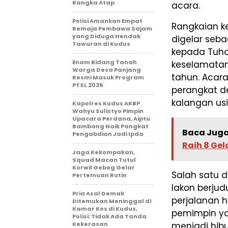
Rangka Atap
acara.
Polisi Amankan Empat
Rangkaian k
Remaja Pembawa Sajam
yang Diduga Hendak
digelar seb
Tawuran di Kudus
kepada Tuha
Enam Bidang Tanah
keselamatan
Warga Desa Panjang
tahun. Acara
Resmi Masuk Program
PTSL 2026
perangkat de
kalangan us
Kapolres Kudus AKBP
Wahyu Sulistyo Pimpin
Upacara Perdana, Aiptu
Bambang Naik Pangkat
Baca Juga
Pengabdian Jadi Ipda
Raih 8 Gel
Jaga Kekompakan,
Squad Macan Tutul
Korwil Gebog Gelar
Salah satu 
Pertemuan Rutin
lakon berjud
Pria Asal Demak
perjalanan h
Ditemukan Meninggal di
Kamar Kos di Kudus,
pemimpin yan
Polisi: Tidak Ada Tanda
Kekerasan
menjadi hib