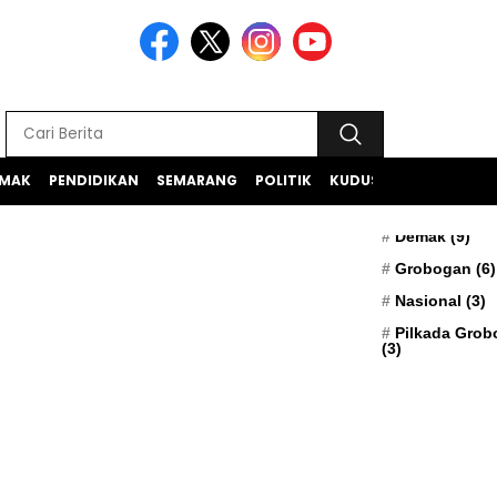
MAK
PENDIDIKAN
SEMARANG
POLITIK
KUDUS
TEKNOLOGI
BERITA TERK
Apresiasi
(5)
Demak
(9)
Grobogan
(6)
Nasional
(3)
Pilkada Gro
(3)