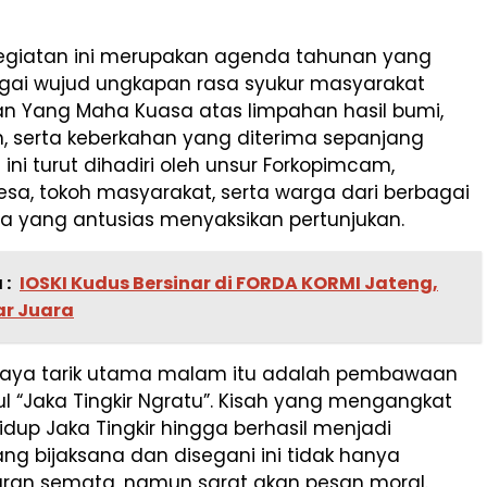
egiatan ini merupakan agenda tahunan yang
agai wujud ungkapan rasa syukur masyarakat
n Yang Maha Kuasa atas limpahan hasil bumi,
, serta keberkahan yang diterima sepanjang
 ini turut dihadiri oleh unsur Forkopimcam,
sa, tokoh masyarakat, serta warga dari berbagai
ia yang antusias menyaksikan pertunjukan.
 :
IOSKI Kudus Bersinar di FORDA KORMI Jateng,
ar Juara
daya tarik utama malam itu adalah pembawaan
ul “Jaka Tingkir Ngratu”. Kisah yang mengangkat
idup Jaka Tingkir hingga berhasil menjadi
g bijaksana dan disegani ini tidak hanya
uran semata, namun sarat akan pesan moral.