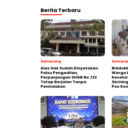
Berita Terbaru
Semarang
Semara
Alas Hak Sudah Dinyatakan
Biddokk
Palsu Pengadilan,
Warga K
Perpanjangan SHGB No.722
Kesehat
Tetap Berjalan Tanpa
Skrinin
Penindakan
Poo Ko