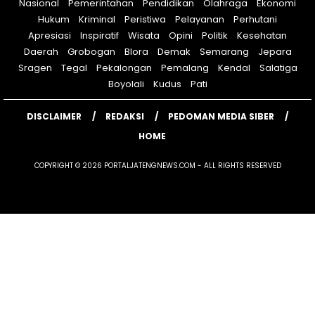
Nasional
Pemerintahan
Pendidikan
Olahraga
Ekonomi
Hukum
Kriminal
Peristiwa
Pelayanan
Perhutani
Apresiasi
Inspiratif
Wisata
Opini
Politik
Kesehatan
Daerah
Grobogan
Blora
Demak
Semarang
Jepara
Sragen
Tegal
Pekalongan
Pemalang
Kendal
Salatiga
Boyolali
Kudus
Pati
DISCLAIMER
REDAKSI
PEDOMAN MEDIA SIBER
HOME
COPYRIGHT © 2026 PORTALJATENGNEWS.COM - ALL RIGHTS RESERVED